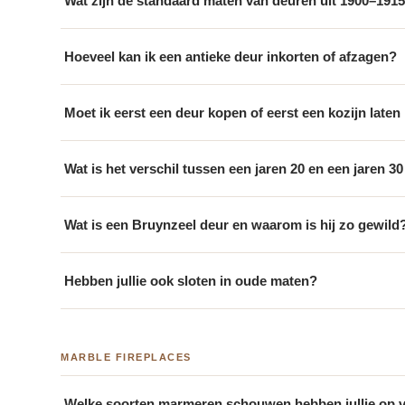
Wat zijn de standaard maten van deuren uit 1900–191
Hoeveel kan ik een antieke deur inkorten of afzagen?
Moet ik eerst een deur kopen of eerst een kozijn laten
Wat is het verschil tussen een jaren 20 en een jaren 3
Wat is een Bruynzeel deur en waarom is hij zo gewild
Hebben jullie ook sloten in oude maten?
MARBLE FIREPLACES
Welke soorten marmeren schouwen hebben jullie op 