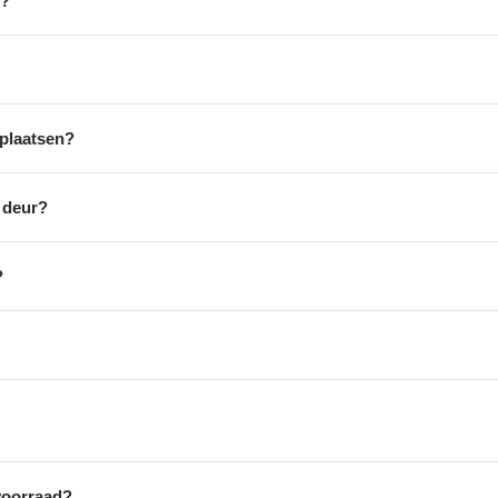
5?
 plaatsen?
0 deur?
?
voorraad?