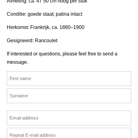
Afmeting: ca. 47 50 cm hoog per stuk
Conditie: goede staat; patina intact
Herkomst: Frankrijk, ca. 1880–1900
Gesigneerd: Rancoulet
If interested or questions, please feel free to send a
message.
Name
(Required)
First
Last
Email
address
Enter
(Required)