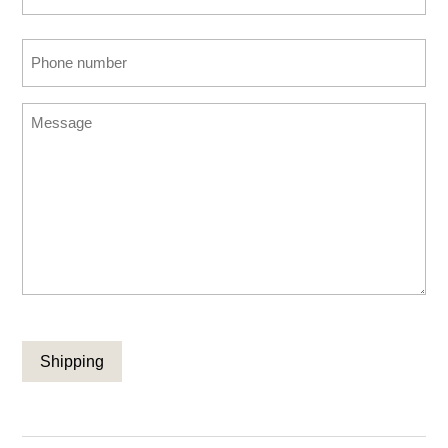
Email
Confirm
Phone
Email
number
(Required)
Message
CAPTCHA