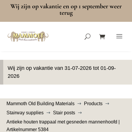
Wij zijn op vakantie en op 1 september weer
terug
Wij zijn op vakantie van 31-07-2026 tot 01-09-
2026
Mammoth Old Building Materials
Products
$
$
Stairway supplies
Stair posts
$
$
Antieke houten trappaal met gesneden mannenhoofd |
Artikelnummer 5384