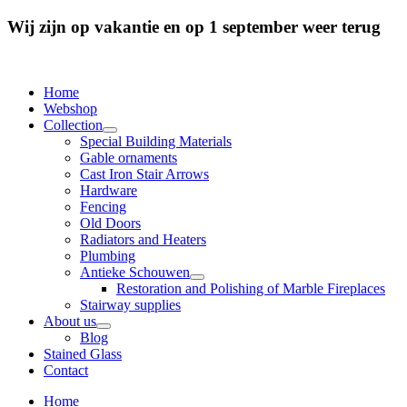
Wij zijn op vakantie en op 1 september weer terug
Home
Webshop
Collection
Special Building Materials
Gable ornaments
Cast Iron Stair Arrows
Hardware
Fencing
Old Doors
Radiators and Heaters
Plumbing
Antieke Schouwen
Restoration and Polishing of Marble Fireplaces
Stairway supplies
About us
Blog
Stained Glass
Contact
Home