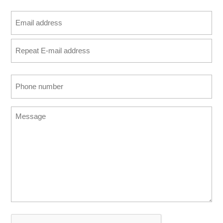
Last
Email
address
Enter
(Required)
Email
Confirm
Phone
Email
number
(Required)
Message
CAPTCHA