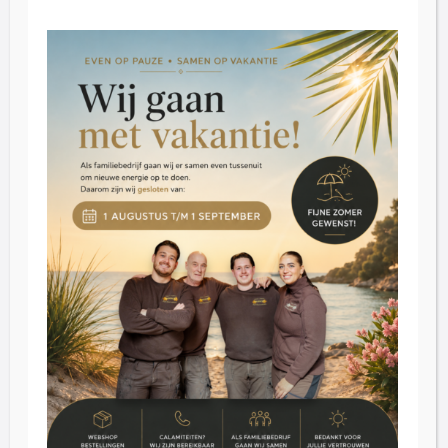
Opening hours
Friday: 09:00 - 16:30.
Saturday: 09:30 - 16:30
Tuesday through Thursday by appointment
Customer Service
Blog
Reviews
Contact
Inkoop
About us
FAQ