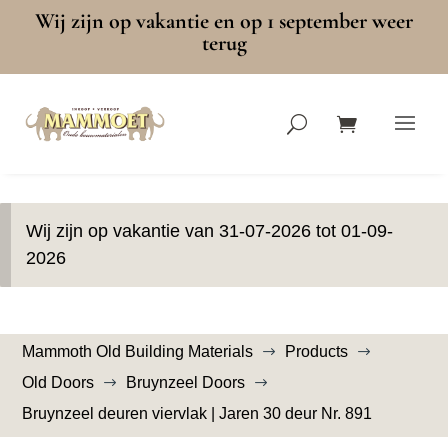
Wij zijn op vakantie en op 1 september weer
terug
Wij zijn op vakantie van 31-07-2026 tot 01-09-
2026
Mammoth Old Building Materials
Products
$
$
Old Doors
Bruynzeel Doors
$
$
Bruynzeel deuren viervlak | Jaren 30 deur Nr. 891