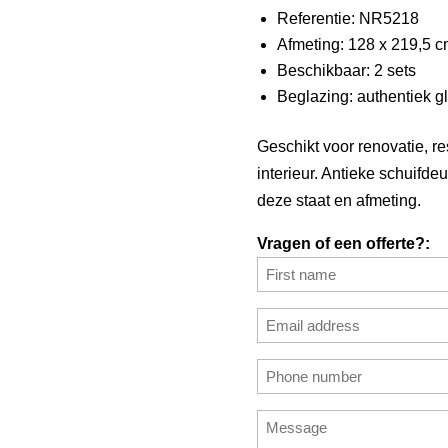
Referentie: NR5218
Afmeting: 128 x 219,5 c
Beschikbaar: 2 sets
Beglazing: authentiek g
Geschikt voor renovatie, re
interieur. Antieke schuifdeu
deze staat en afmeting.
Vragen of een offerte?:
Name
(Required)
First
Email
address
Enter
Phone
(Required)
Email
number
Message
(Required)