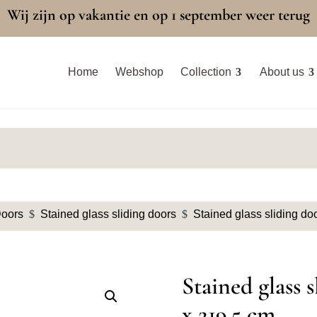
Wij zijn op vakantie en op 1 september weer terug
Home
Webshop
Collection
About us
Doors
$
Stained glass sliding doors
$
Stained glass sliding d
Stained glass 
x 219.5 cm