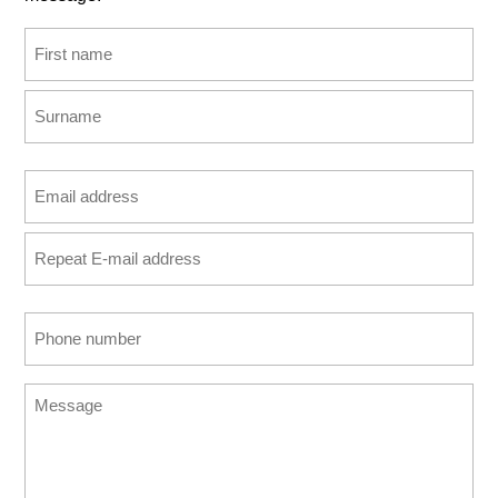
Name
(Required)
First
Last
Email
address
Enter
(Required)
Email
Confirm
Phone
Email
number
(Required)
Message