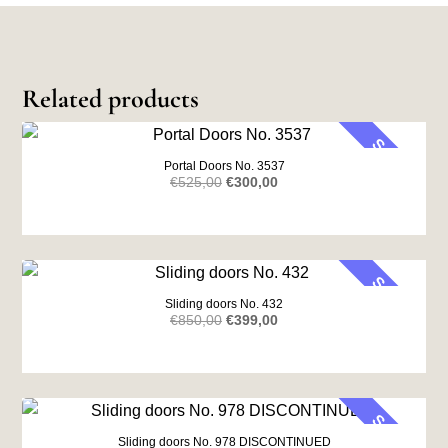
Related products
SALE
Portal Doors No. 3537
Original
Current
€
525,00
€
300,00
price
price
was:
is:
€525,00.
€300,00.
SALE
Sliding doors No. 432
Original
Current
€
850,00
€
399,00
price
price
was:
is:
€850,00.
€399,00.
SALE
Sliding doors No. 978 DISCONTINUED