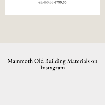
Original
Current
€
1.450,00
€
799,00
price
price
was:
is:
€1.450,00.
€799,00.
Mammoth Old Building Materials on
Instagram