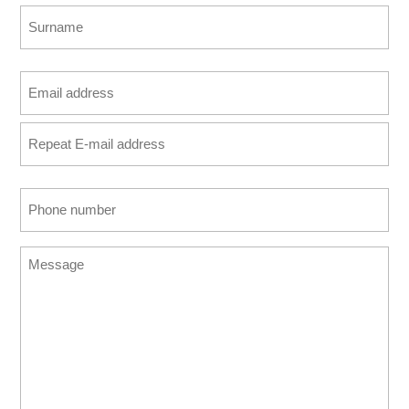
First
Last
Email
address
Enter
(Required)
Email
Confirm
Phone
Email
number
(Required)
Message