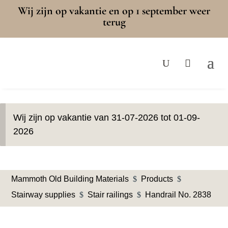
Wij zijn op vakantie en op 1 september weer
terug
Wij zijn op vakantie van 31-07-2026 tot 01-09-
2026
Mammoth Old Building Materials
$
Products
$
Stairway supplies
$
Stair railings
$
Handrail No. 2838