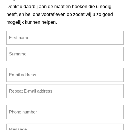
Denkt u daarbij aan de maat en hoeken die u nodig
heeft, en bel ons vooraf even op zodat wij u zo goed
mogelijk kunnen helpen.
Name
(Required)
First
Last
Email
address
Enter
(Required)
Email
Confirm
Phone
Email
number
(Required)
Message