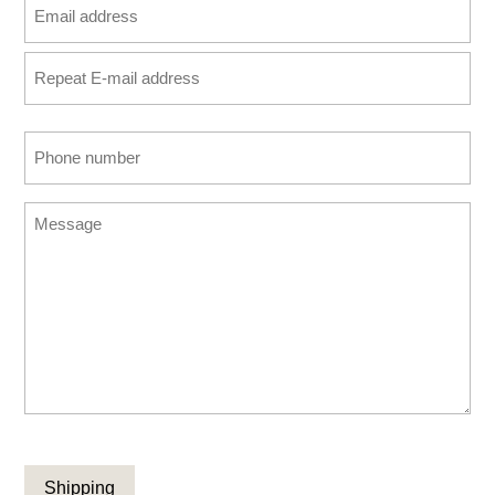
Email
address
Enter
(Required)
Email
Confirm
Phone
Email
number
(Required)
Message
CAPTCHA