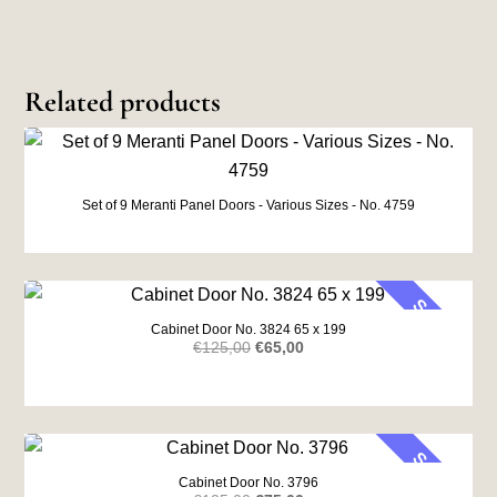
Related products
Set of 9 Meranti Panel Doors - Various Sizes - No. 4759
SALE
Cabinet Door No. 3824 65 x 199
Original
Current
€
125,00
€
65,00
price
price
was:
is:
€125,00.
€65,00.
SALE
Cabinet Door No. 3796