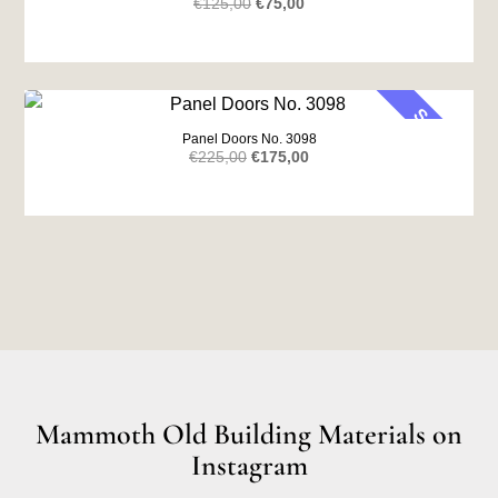
Original
Current
€
125,00
€
75,00
price
price
was:
is:
€125,00.
€75,00.
SALE
Panel Doors No. 3098
Original
Current
€
225,00
€
175,00
price
price
was:
is:
€225,00.
€175,00.
Mammoth Old Building Materials on
Instagram