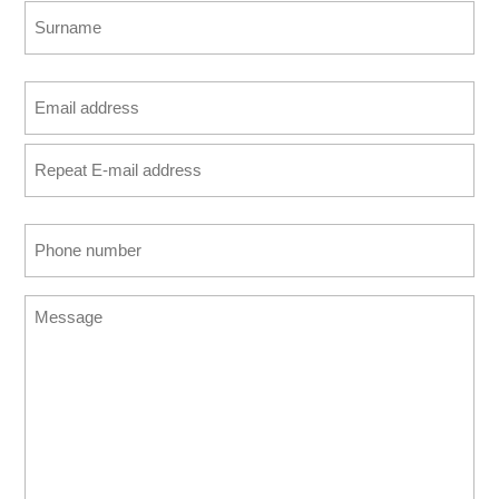
First
Last
Email
address
Enter
(Required)
Email
Confirm
Phone
Email
number
(Required)
Message