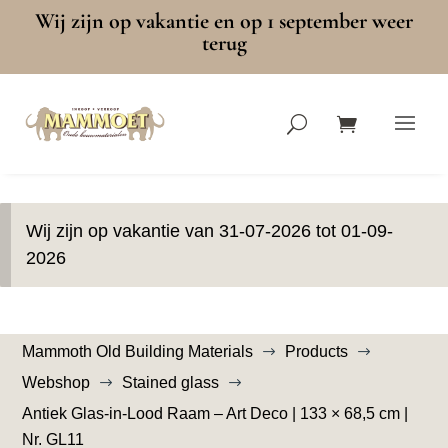
Wij zijn op vakantie en op 1 september weer
terug
Wij zijn op vakantie van 31-07-2026 tot 01-09-
2026
Mammoth Old Building Materials
Products
$
$
Webshop
Stained glass
$
$
Antiek Glas-in-Lood Raam – Art Deco | 133 × 68,5 cm |
Nr. GL11