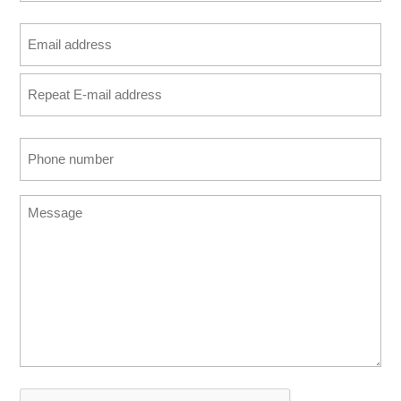
Last
Email
address
Enter
(Required)
Email
Confirm
Phone
Email
number
(Required)
Message
CAPTCHA