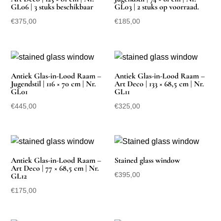
GL06 | 3 stuks beschikbaar
GL03 | 2 stuks op voorraad.
€
375,00
€
185,00
Antiek Glas-in-Lood Raam –
Antiek Glas-in-Lood Raam –
Jugendstil | 116 × 70 cm | Nr.
Art Deco | 133 × 68,5 cm | Nr.
GL01
GL11
€
445,00
€
325,00
Antiek Glas-in-Lood Raam –
Stained glass window
Art Deco | 77 × 68,5 cm | Nr.
€
395,00
GL12
€
175,00