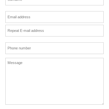
Last
Email
address
Enter
(Required)
Email
Confirm
Phone
Email
number
(Required)
Message