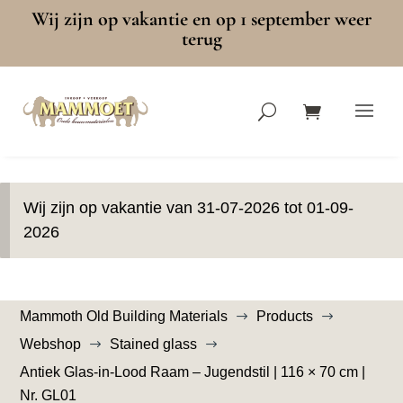
Wij zijn op vakantie en op 1 september weer
terug
Wij zijn op vakantie van 31-07-2026 tot 01-09-
2026
Mammoth Old Building Materials
Products
$
$
Webshop
Stained glass
$
$
Antiek Glas-in-Lood Raam – Jugendstil | 116 × 70 cm |
Nr. GL01