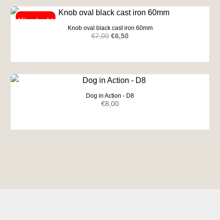
Knob oval black cast iron 60mm
Original
Current
€
7,00
€
6,50
price
price
was:
is:
€7,00.
€6,50.
Dog in Action - D8
€
8,00